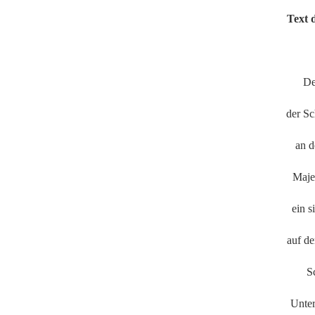
Text 
De
der Sc
an d
Maje
ein s
auf d
S
Unter