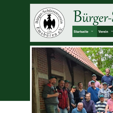
Startseite
Verein
Bekanntmachung & Termi
Vorstan
über uns
Mitglied
Dorf Emsbüren
Junggesel
Chronolog
Vereinshi