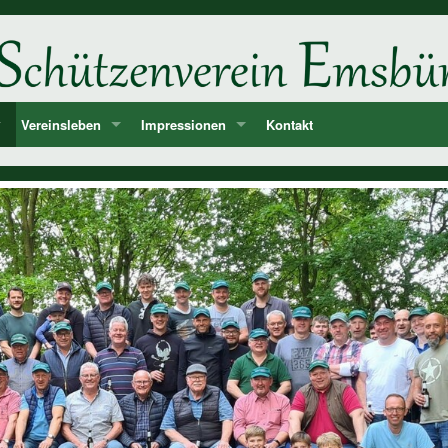
Vereinsleben
Impressionen
Kontakt
ne
d
Unsere Feste und Veranstaltungen
2026
er
Musik - Lieder - passende Worte PANIK-Orchester
2025
len
2024
ie der Könige und Ämter
2023
storie ab 1750
2022
2021
2020