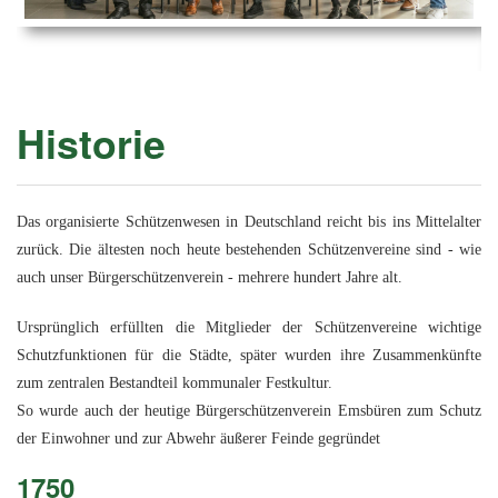
Ems
Chro
202
der
Mus
Kön
-
202
und
Lied
Ämt
202
-
pas
Historie
Vere
202
Wor
ab
PAN
175
202
Orc
202
Das organisierte Schützenwesen in Deutschland reicht bis ins Mittelalter
zurück. Die ältesten noch heute bestehenden Schützenvereine sind - wie
201
auch unser Bürgerschützenverein - mehrere hundert Jahre alt.
201
Ursprünglich erfüllten die Mitglieder der Schützenvereine wichtige
201
Schutzfunktionen für die Städte, später wurden ihre Zusammenkünfte
201
zum zentralen Bestandteil kommunaler Festkultur.
So wurde auch der heutige Bürgerschützenverein Emsbüren zum Schutz
201
der Einwohner und zur Abwehr äußerer Feinde gegründet
201
1750