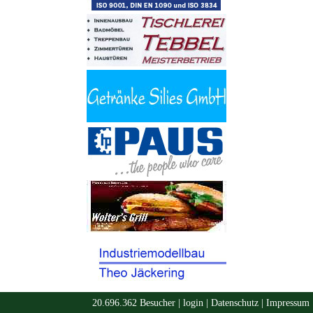
20.696.362 Besucher |
login
|
Datenschutz
|
Impressum