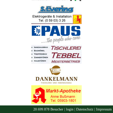
20.699.878 Besucher |
login
|
Datenschutz
|
Impressum