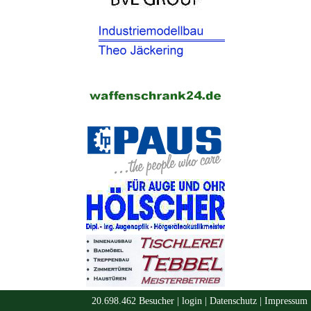
20.698.462 Besucher |
login
|
Datenschutz
|
Impressum