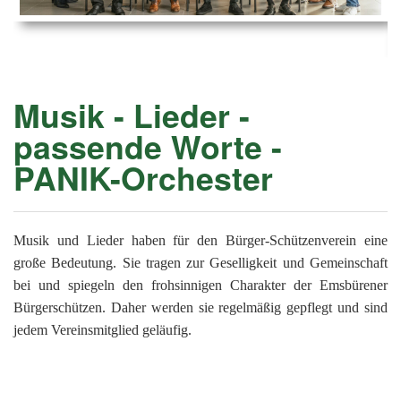
Ems
Chro
202
der
Mus
Kön
-
202
und
Lied
Ämt
202
-
pas
Musik - Lieder -
Vere
202
Wor
ab
passende Worte -
PAN
175
202
Orc
PANIK-Orchester
202
201
201
Musik und Lieder haben für den Bürger-Schützenverein eine
große Bedeutung. Sie tragen zur Geselligkeit und Gemeinschaft
201
bei und spiegeln den frohsinnigen Charakter der Emsbürener
201
Bürgerschützen. Daher werden sie regelmäßig gepflegt und sind
jedem Vereinsmitglied geläufig.
201
201