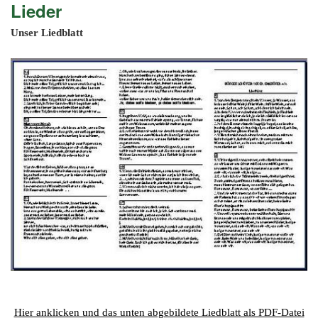
201
Lieder
201
Unser Liedblatt
201
201
Hist
Hier anklicken und das unten abgebildete Liedblatt als PDF-Datei