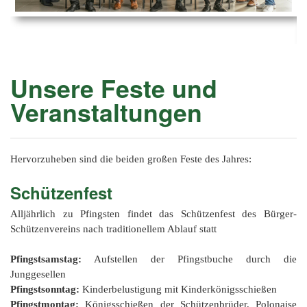
Ems
Chro
202
der
Mus
Kön
-
202
und
Lied
Ämt
202
-
pas
Unsere Feste und
Vere
202
Wor
ab
Veranstaltungen
PAN
175
202
Orc
202
201
Hervorzuheben sind die beiden großen Feste des Jahres:
201
Schützenfest
201
Alljährlich zu Pfingsten findet das Schützenfest des Bürger-
Schützenvereins nach traditionellem Ablauf statt
201
201
Pfingstsamstag:
Aufstellen der Pfingstbuche durch die
Junggesellen
201
Pfingstsonntag:
Kinderbelustigung mit Kinderkönigsschießen
Pfingstmontag:
Königsschießen der Schützenbrüder, Polonaise