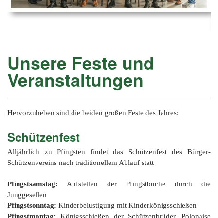
Ems
Chro
202
der
Mus
Kön
-
202
und
Lied
Ämt
202
-
pas
Unsere Feste und
Vere
202
Wor
ab
Veranstaltungen
PAN
175
202
Orc
202
201
Hervorzuheben sind die beiden großen Feste des Jahres:
201
Schützenfest
201
Alljährlich zu Pfingsten findet das Schützenfest des Bürger-
Schützenvereins nach traditionellem Ablauf statt
201
201
Pfingstsamstag:
Aufstellen der Pfingstbuche durch die
Junggesellen
201
Pfingstsonntag:
Kinderbelustigung mit Kinderkönigsschießen
Pfingstmontag:
Königsschießen der Schützenbrüder, Polonaise