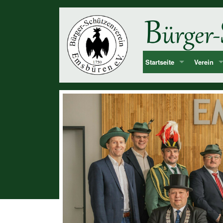
Startseite
Verein
Bekanntmachung & Termi
Vorstan
über uns
Mitglied
Dorf Emsbüren
Junggesel
Chronolog
Vereinshi