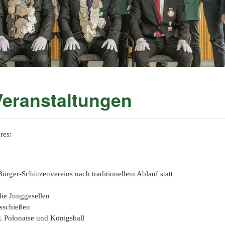
2019
2018
2017
2016
Veranstaltungen
2015
2014
res:
2013
 Bürger-Schützenvereins nach traditionellem Ablauf statt
2012
die Junggesellen
2011
sschießen
 Polonaise und Königsball
2010