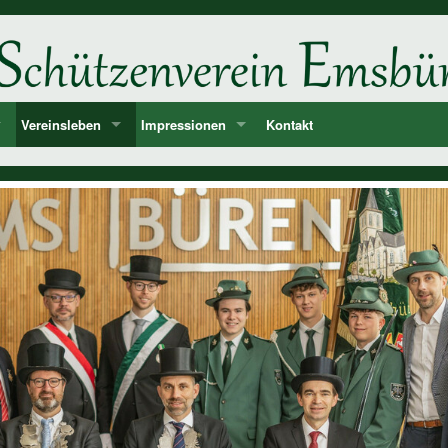
Vereinsleben
Impressionen
Kontakt
ne
d
Unsere Feste und Veranstaltungen
2026
er
Musik - Lieder - passende Worte PANIK-Orchester
2025
len
2024
ie der Könige und Ämter
2023
storie ab 1750
2022
2021
2020