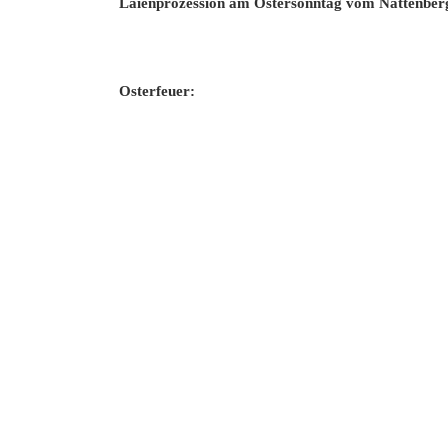
Laienprozession am Ostersonntag vom Nattenber
Osterfeuer: