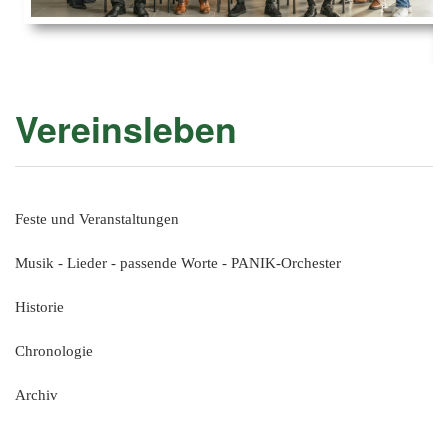
Ems
Chro
202
der
Mus
Kön
-
202
und
Lied
Ämt
202
-
pas
Vereinsleben
Vere
202
Wor
ab
PAN
175
202
Orc
202
Feste und Veranstaltungen
201
Musik - Lieder - passende Worte - PANIK-Orchester
201
201
Historie
201
Chronologie
201
Archiv
201