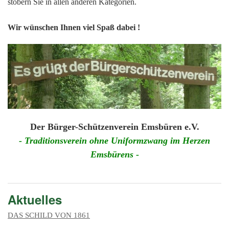
201
stöbern Sie in allen anderen Kategorien.
201
Wir wünschen Ihnen viel Spaß dabei !
201
201
Hist
Der Bürger-Schützenverein Emsbüren e.V.
- Traditionsverein ohne Uniformzwang im Herzen
Emsbürens -
Aktuelles
DAS SCHILD VON 1861