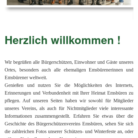
Ems
Chro
202
der
Mus
Kön
-
202
und
Lied
Ämt
202
-
pas
Herzlich willkommen !
Vere
202
Wor
ab
PAN
175
202
Orc
202
Wir begrüßen alle Bürgerschützen, Einwohner und Gäste unseres
Ortes, besonders auch alle ehemaligen Emsbürenerinnen und
201
Emsbürener weltweit.
201
Genießen und nutzen Sie die Möglichkeiten des Internets,
Erinnerungen und Verbundenheit mit Ihrer Heimat Emsbüren zu
201
pflegen. Auf unseren Seiten haben wir sowohl für Mitglieder
201
unseres Vereins, als auch für Nichtmitglieder viele interessante
201
Informationen zusammengestellt. Erfahren Sie etwas über die
Geschichte des Bürgerschützenvereins Emsbüren, sehen Sie sich
201
die zahlreichen Fotos unserer Schützen- und Winterfeste an, oder