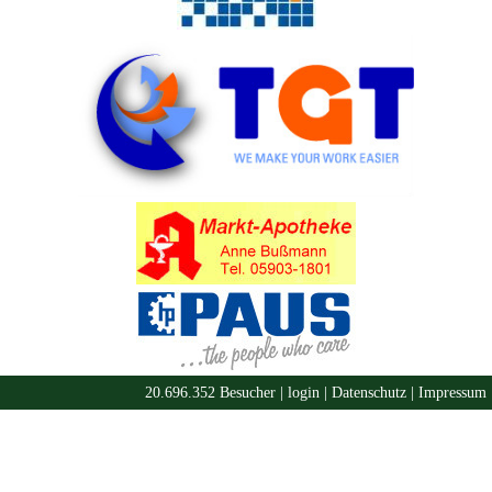
20.696.352 Besucher |
login
|
Datenschutz
|
Impressum