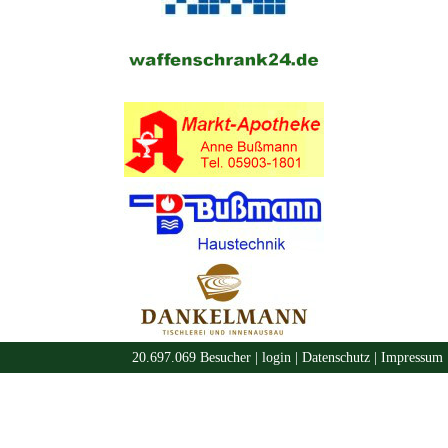
20.697.069 Besucher |
login
|
Datenschutz
|
Impressum