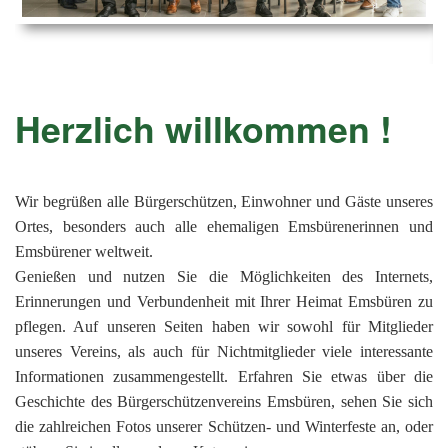
Ems
Chro
202
der
Mus
Kön
-
202
und
Lied
Ämt
202
-
pas
Herzlich willkommen !
Vere
202
Wor
ab
PAN
175
202
Orc
202
Wir begrüßen alle Bürgerschützen, Einwohner und Gäste unseres
Ortes, besonders auch alle ehemaligen Emsbürenerinnen und
201
Emsbürener weltweit.
201
Genießen und nutzen Sie die Möglichkeiten des Internets,
Erinnerungen und Verbundenheit mit Ihrer Heimat Emsbüren zu
201
pflegen. Auf unseren Seiten haben wir sowohl für Mitglieder
201
unseres Vereins, als auch für Nichtmitglieder viele interessante
201
Informationen zusammengestellt. Erfahren Sie etwas über die
Geschichte des Bürgerschützenvereins Emsbüren, sehen Sie sich
201
die zahlreichen Fotos unserer Schützen- und Winterfeste an, oder