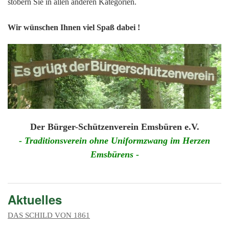
201
stöbern Sie in allen anderen Kategorien.
201
Wir wünschen Ihnen viel Spaß dabei !
201
201
Hist
Der Bürger-Schützenverein Emsbüren e.V.
- Traditionsverein ohne Uniformzwang im Herzen
Emsbürens -
Aktuelles
DAS SCHILD VON 1861