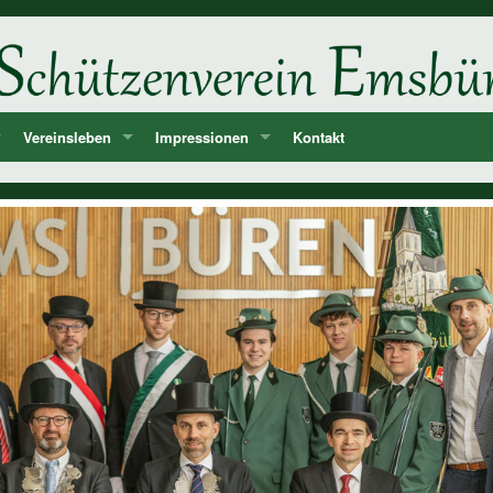
Vereinsleben
Impressionen
Kontakt
ne
d
Unsere Feste und Veranstaltungen
2026
er
Musik - Lieder - passende Worte PANIK-Orchester
2025
len
2024
ie der Könige und Ämter
2023
storie ab 1750
2022
2021
2020