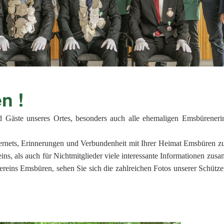
2019
2018
2017
2016
kommen !
2015
d Gäste unseres Ortes, besonders auch alle ehemaligen Emsbürener
2014
ernets, Erinnerungen und Verbundenheit mit Ihrer Heimat Emsbüren zu
2013
ins, als auch für Nichtmitglieder viele interessante Informationen zusa
reins Emsbüren, sehen Sie sich die zahlreichen Fotos unserer Schütze
2012
2011
2010