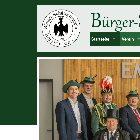
Startseite
Verein
Bekanntmachung & Termi
Vorstan
über uns
Mitglied
Dorf Emsbüren
Junggesel
Chronolog
Vereinshi