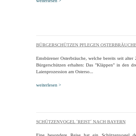
weiterlesen >
BÜRGERSCHÜTZEN PFLEGEN OSTERBRÄUCH
Emsbürener Osterbräuche, welche bereits seit alter
Bürgerschützen erhalten: Das "Kläppen" in den dr
Laienprozession am Osterso...
weiterlesen >
SCHÜTZENVOGEL ´REIST´ NACH BAYERN
Eine besondere Reise hat ein Schützenvogel d