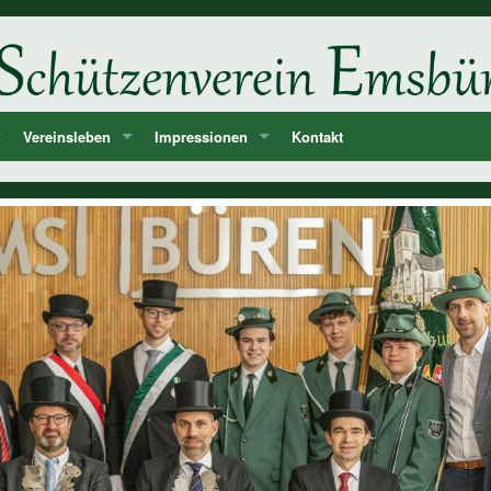
Vereinsleben
Impressionen
Kontakt
ne
d
Unsere Feste und Veranstaltungen
2026
er
Musik - Lieder - passende Worte PANIK-Orchester
2025
len
2024
ie der Könige und Ämter
2023
storie ab 1750
2022
2021
2020