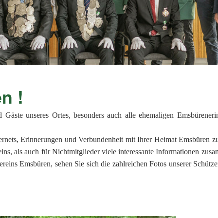
2019
2018
2017
2016
kommen !
2015
d Gäste unseres Ortes, besonders auch alle ehemaligen Emsbürener
2014
ernets, Erinnerungen und Verbundenheit mit Ihrer Heimat Emsbüren zu
2013
ins, als auch für Nichtmitglieder viele interessante Informationen zusa
reins Emsbüren, sehen Sie sich die zahlreichen Fotos unserer Schütze
2012
2011
2010