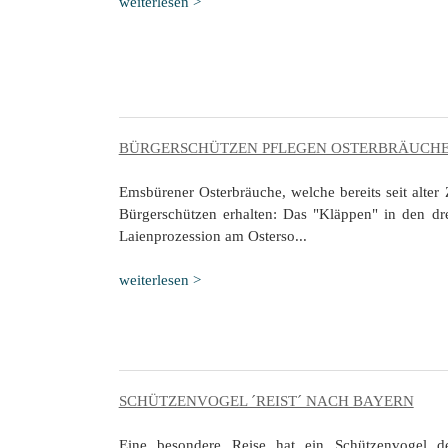
weiterlesen >
BÜRGERSCHÜTZEN PFLEGEN OSTERBRÄUCH
Emsbürener Osterbräuche, welche bereits seit alter
Bürgerschützen erhalten: Das "Kläppen" in den dr
Laienprozession am Osterso...
weiterlesen >
SCHÜTZENVOGEL ´REIST´ NACH BAYERN
Eine besondere Reise hat ein Schützenvogel d