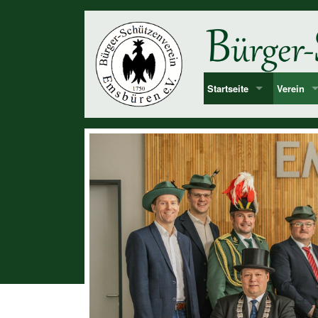
Startseite
Verein
Bekanntmachung & Termi
Vorstan
über uns
Mitglied
Dorf Emsbüren
Junggesel
Chronolog
Vereinshi