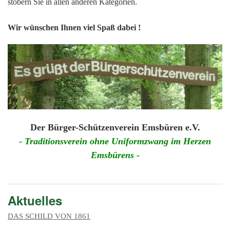
201
stöbern Sie in allen anderen Kategorien.
201
Wir wünschen Ihnen viel Spaß dabei !
201
201
Hist
Der Bürger-Schützenverein Emsbüren e.V.
- Traditionsverein ohne Uniformzwang im Herzen
Emsbürens -
Aktuelles
DAS SCHILD VON 1861