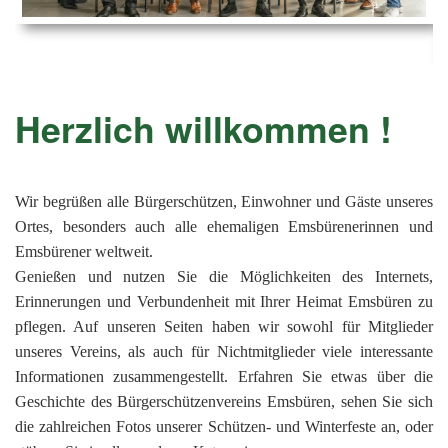
Ems
Chro
202
der
Mus
Kön
-
202
und
Lied
Ämt
202
-
pas
Herzlich willkommen !
Vere
202
Wor
ab
PAN
175
202
Orc
202
Wir begrüßen alle Bürgerschützen, Einwohner und Gäste unseres
Ortes, besonders auch alle ehemaligen Emsbürenerinnen und
201
Emsbürener weltweit.
201
Genießen und nutzen Sie die Möglichkeiten des Internets,
Erinnerungen und Verbundenheit mit Ihrer Heimat Emsbüren zu
201
pflegen. Auf unseren Seiten haben wir sowohl für Mitglieder
201
unseres Vereins, als auch für Nichtmitglieder viele interessante
201
Informationen zusammengestellt. Erfahren Sie etwas über die
Geschichte des Bürgerschützenvereins Emsbüren, sehen Sie sich
201
die zahlreichen Fotos unserer Schützen- und Winterfeste an, oder