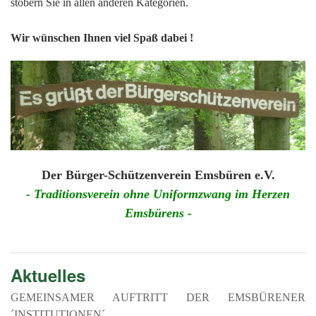
201
stöbern Sie in allen anderen Kategorien.
201
Wir wünschen Ihnen viel Spaß dabei !
201
201
Hist
Der Bürger-Schützenverein Emsbüren e.V.
- Traditionsverein ohne Uniformzwang im Herzen
Emsbürens -
Aktuelles
GEMEINSAMER AUFTRITT DER EMSBÜRENER
´INSTITUTIONEN´