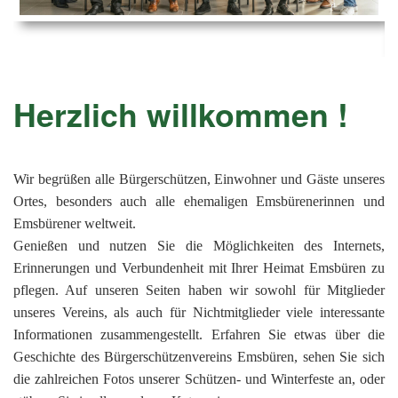
Ems
Chro
202
der
Mus
Kön
-
202
und
Lied
Ämt
202
-
pas
Herzlich willkommen !
Vere
202
Wor
ab
PAN
175
202
Orc
202
Wir begrüßen alle Bürgerschützen, Einwohner und Gäste unseres
Ortes, besonders auch alle ehemaligen Emsbürenerinnen und
201
Emsbürener weltweit.
201
Genießen und nutzen Sie die Möglichkeiten des Internets,
Erinnerungen und Verbundenheit mit Ihrer Heimat Emsbüren zu
201
pflegen. Auf unseren Seiten haben wir sowohl für Mitglieder
201
unseres Vereins, als auch für Nichtmitglieder viele interessante
201
Informationen zusammengestellt. Erfahren Sie etwas über die
Geschichte des Bürgerschützenvereins Emsbüren, sehen Sie sich
201
die zahlreichen Fotos unserer Schützen- und Winterfeste an, oder