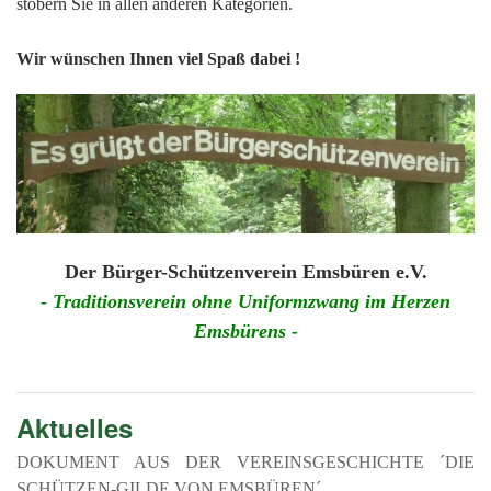
201
stöbern Sie in allen anderen Kategorien.
201
Wir wünschen Ihnen viel Spaß dabei !
201
201
Hist
Der Bürger-Schützenverein Emsbüren e.V.
- Traditionsverein ohne Uniformzwang im Herzen
Emsbürens -
Aktuelles
DOKUMENT AUS DER VEREINSGESCHICHTE ´DIE
SCHÜTZEN-GILDE VON EMSBÜREN´