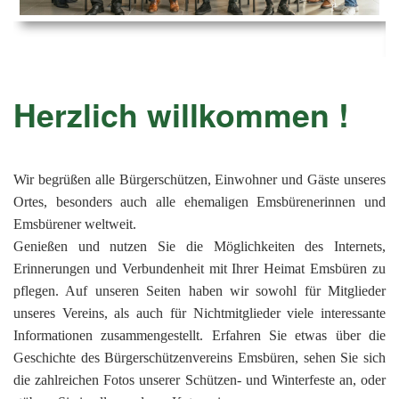
Ems
Chro
202
der
Mus
Kön
-
202
und
Lied
Ämt
202
-
pas
Herzlich willkommen !
Vere
202
Wor
ab
PAN
175
202
Orc
202
Wir begrüßen alle Bürgerschützen, Einwohner und Gäste unseres
Ortes, besonders auch alle ehemaligen Emsbürenerinnen und
201
Emsbürener weltweit.
201
Genießen und nutzen Sie die Möglichkeiten des Internets,
Erinnerungen und Verbundenheit mit Ihrer Heimat Emsbüren zu
201
pflegen. Auf unseren Seiten haben wir sowohl für Mitglieder
201
unseres Vereins, als auch für Nichtmitglieder viele interessante
201
Informationen zusammengestellt. Erfahren Sie etwas über die
Geschichte des Bürgerschützenvereins Emsbüren, sehen Sie sich
201
die zahlreichen Fotos unserer Schützen- und Winterfeste an, oder